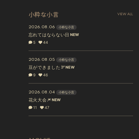
小粋な小言
VIEW ALL
2026.08.06
小粋な小言
忘れてはならない日
5
44
2026.08.05
小粋な小言
豆ができました🫘
9
46
2026.08.04
小粋な小言
花火大会🎆
11
47